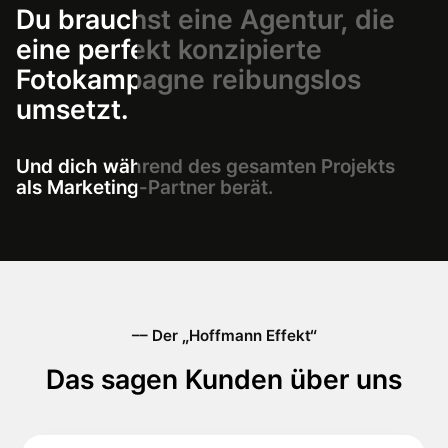
Du
brauchst
eine
Agentur,
die
eine
perfekt
konzipierte
Fotokampagne
reibungslos
umsetzt.
Und
dich
während
des
gesamten
Projekts
als
Marketing-Partner
berät.
–– Der „Hoffmann Effekt“
Das sagen Kunden über uns