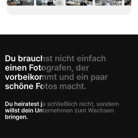
Du
brauchst
nicht
einfach
einen
Fotografen,
der
vorbeikommt
und
ein
paar
schöne
Fotos
macht.
Du
heiratest
ja
schließlich
nicht,
sondern
willst
dein
Unternehmen
zum
Wachsen
bringen.