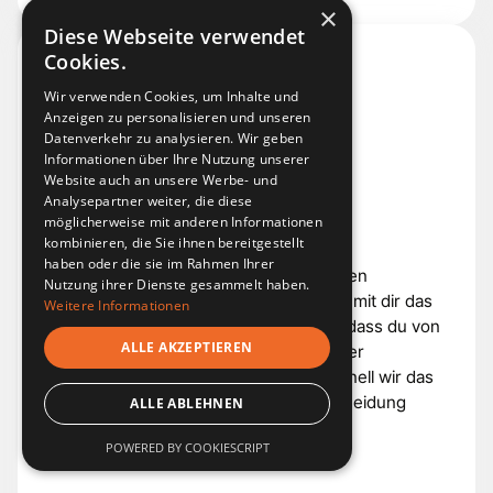
×
Diese Webseite verwendet
Cookies.
Wir verwenden Cookies, um Inhalte und
Anzeigen zu personalisieren und unseren
Datenverkehr zu analysieren. Wir geben
Informationen über Ihre Nutzung unserer
Website auch an unsere Werbe- und
Analysepartner weiter, die diese
möglicherweise mit anderen Informationen
Strategiegespräch
kombinieren, die Sie ihnen bereitgestellt
haben oder die sie im Rahmen Ihrer
Unser Strategieberater analysiert deinen
Nutzung ihrer Dienste gesammelt haben.
aktuellen Online-Auftritt und erarbeitet mit dir das
Weitere Informationen
Konzept für deine Fotokampagne. So, dass du von
ALLE AKZEPTIEREN
deiner Zielgruppe als der ideale Anbieter
wahrgenommen wirst. Ob und wie schnell wir das
gemeinsam umsetzen, ist deine Entscheidung
ALLE ABLEHNEN
POWERED BY COOKIESCRIPT