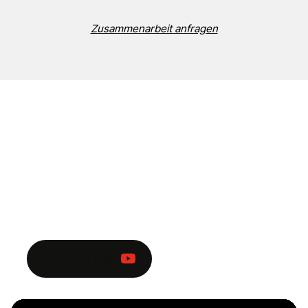
Zusammenarbeit anfragen
Exklusiver Einblick hinter die
Kulissen
In unseren Videos nehmen wir dich mit auf unsere
Fotoshootings und geben dir einen exklusiven Einblick
hinter die Kulissen
Zum Youtube Kanal