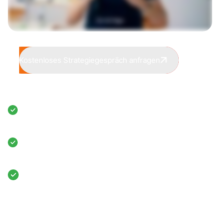
Kostenloses Strategiegespräch anfragen
Anders als klassische Fotoshootings,
hilft dir eine perfekt
konzipierte
Fotokampagne
dabei:
Ab Sekunde 1 Vertrauen
bei deiner Zielgruppe zu
gewinnen. Egal ob auf deiner Website, Werbeanzeigen
oder Print-Medien.
Schneller skalieren zu können, weil jede Marketing-
Maßnahme mit den richtigen Bildern besser
funktioniert.
Deine Qualität sichtbar zu machen,
um dich von der Konkurrenz abzuheben
Aber:
Das funktioniert nur, wenn du uns planen lässt, wo
wir shooten, was wir shooten, welche Klamotten du anhast
und welcher Stil zu dir passt.