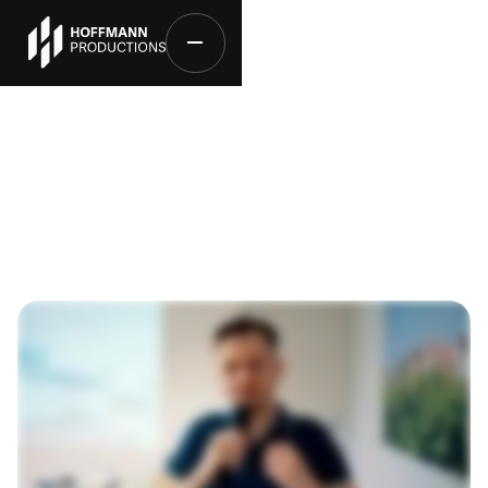
Fotokampagnen
für Agenturinhaber,
Coaches, Berater & Dienstleister:
Mach deine Qualität
sichtbar.